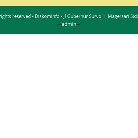
rights reserved - Diskominfo - Jl Gubernur Suryo 1, Magersari S
--
admin
--