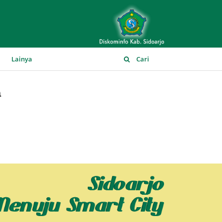
▼
Lainya
Cari
m