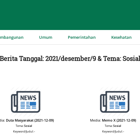
▼
▼
▼
▼
embangunan
Umum
Pemerintahan
Kesehatan
Berita Tanggal: 2021/desember/9 & Tema: Sosia
ia:
Duta Masyarakat (2021-12-09)
Media:
Memo X (2021-12-09)
Tema:
Sosial
Tema:
Sosial
Keyword/Judul:
-
Keyword/Judul:
-