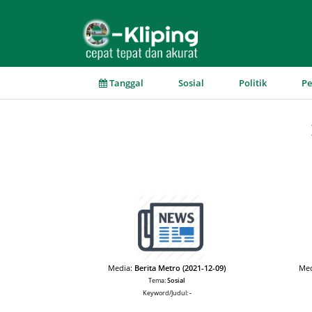
▼
▼
▼
Tanggal
Sosial
Politik
P
Media:
Berita Metro (2021-12-09)
Med
Tema:
Sosial
Keyword/Judul:
-