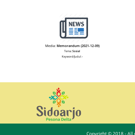
Media:
Memorandum (2021-12-09)
Tema:
Sosial
Keyword/Judul:
-
Copyright © 2018 - All 