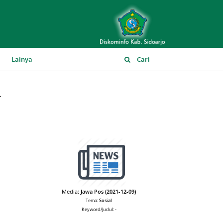
▼
Lainya
Cari
l
Media:
Jawa Pos (2021-12-09)
Tema:
Sosial
Keyword/Judul:
-