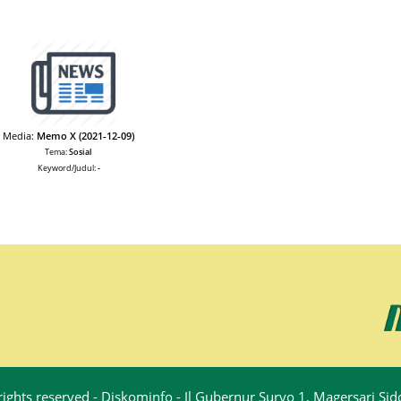
Media:
Memo X (2021-12-09)
Tema:
Sosial
Keyword/Judul:
-
rights reserved - Diskominfo - Jl Gubernur Suryo 1, Magersari S