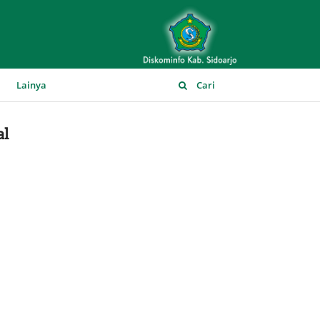
▼
Lainya
Cari
al