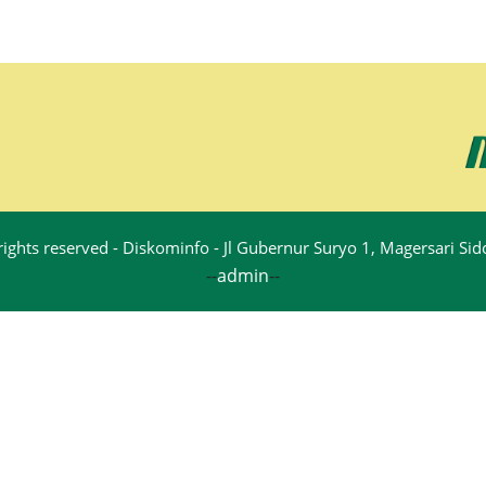
rights reserved - Diskominfo - Jl Gubernur Suryo 1, Magersari S
--
admin
--