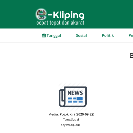
▼
▼
▼
Tanggal
Sosial
Politik
P
B
Media:
Pojok Kiri (2020-09-22)
Tema:
Sosial
Keyword/Judul:
-