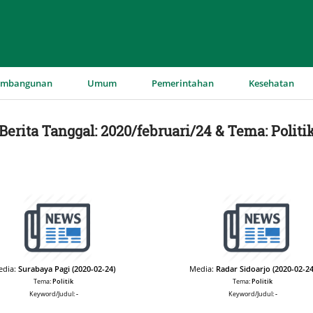
▼
▼
▼
▼
embangunan
Umum
Pemerintahan
Kesehatan
Berita Tanggal: 2020/februari/24 & Tema: Politi
edia:
Surabaya Pagi (2020-02-24)
Media:
Radar Sidoarjo (2020-02-24
Tema:
Politik
Tema:
Politik
Keyword/Judul:
-
Keyword/Judul:
-