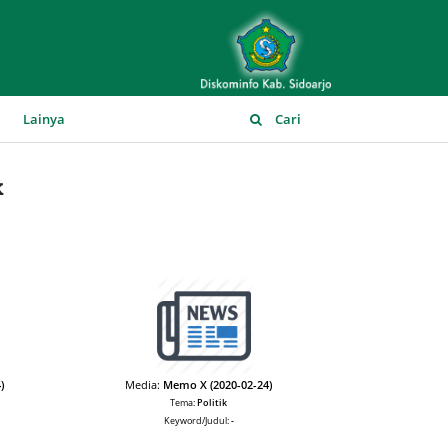
▼
Lainya
Cari
k
)
Media:
Memo X (2020-02-24)
Tema:
Politik
Keyword/Judul:
-