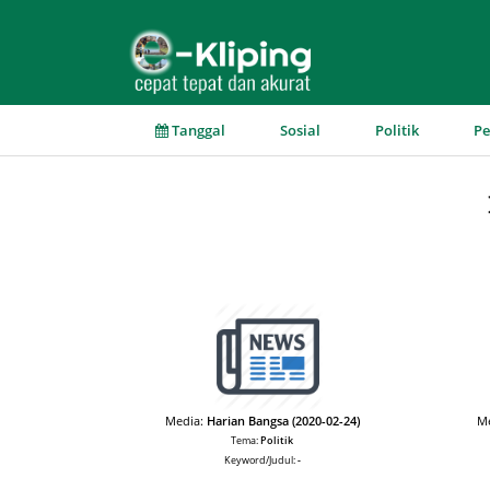
▼
▼
▼
Tanggal
Sosial
Politik
P
Media:
Harian Bangsa (2020-02-24)
M
Tema:
Politik
Keyword/Judul:
-