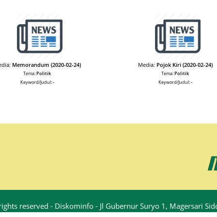
dia:
Memorandum (2020-02-24)
Media:
Pojok Kiri (2020-02-24)
Tema:
Politik
Tema:
Politik
Keyword/Judul:
-
Keyword/Judul:
-
rights reserved - Diskominfo - Jl Gubernur Suryo 1, Magersari S