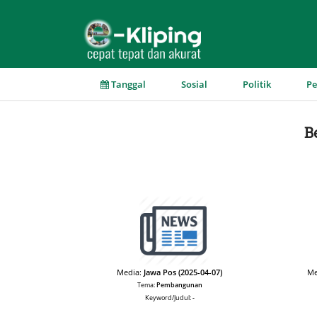
▼
▼
▼
Tanggal
Sosial
Politik
P
B
Media:
Jawa Pos (2025-04-07)
Me
Tema:
Pembangunan
Keyword/Judul:
-