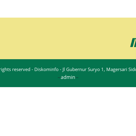
rights reserved - Diskominfo - Jl Gubernur Suryo 1, Magersari S
--
admin
--