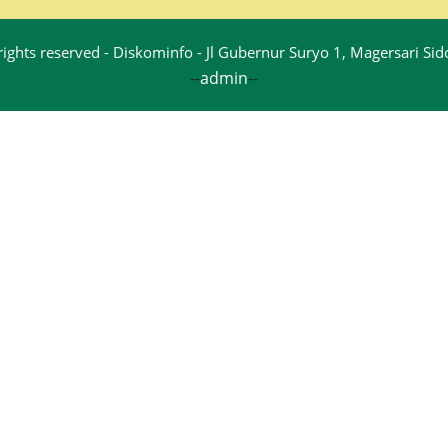
rights reserved - Diskominfo - Jl Gubernur Suryo 1, Magersari S
--
admin
--