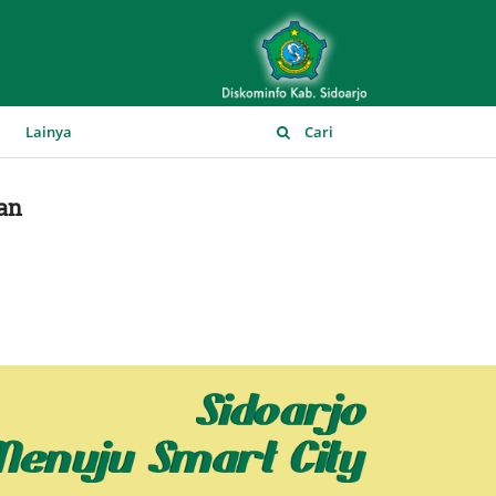
▼
Lainya
Cari
an