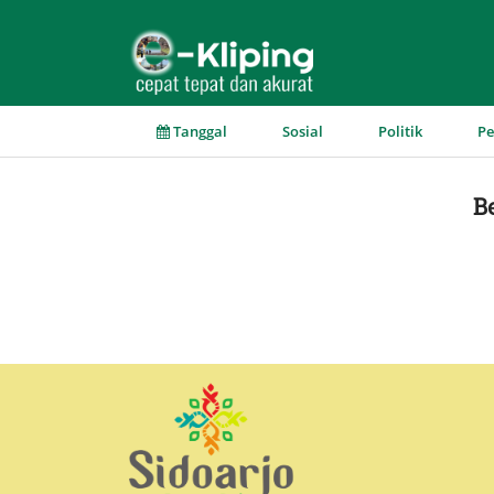
▼
▼
▼
Tanggal
Sosial
Politik
P
B